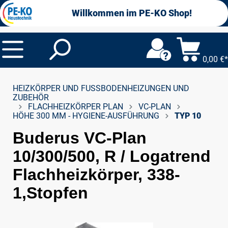
alt springen
Willkommen im PE-KO Shop!
0,00 €*
HEIZKÖRPER UND FUSSBODENHEIZUNGEN UND Z
UBEHÖR
FLACHHEIZKÖRPER PLAN
VC-PLAN
HÖHE 300 MM - HYGIENE-AUSFÜHRUNG
TYP 10
Buderus VC-Plan
10/300/500, R / Logatrend
Flachheizkörper, 338-
1,Stopfen
Bildergalerie überspringen