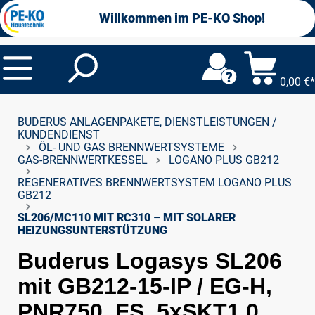
alt springen
Willkommen im PE-KO Shop!
0,00 €*
BUDERUS ANLAGENPAKETE, DIENSTLEISTUNGEN /
KUNDENDIENST
ÖL- UND GAS BRENNWERTSYSTEME
GAS-BRENNWERTKESSEL
LOGANO PLUS GB212
REGENERATIVES BRENNWERTSYSTEM LOGANO PLUS
GB212
SL206/MC110 MIT RC310 – MIT SOLARER
HEIZUNGSUNTERSTÜTZUNG
Buderus Logasys SL206
mit GB212-15-IP / EG-H,
PNR750, FS, 5xSKT1.0,