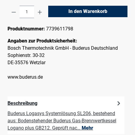
Produkt Anzahl: Gib den gewünschten Wert e
In den Warenkorb
Produktnummer:
7739611798
Angaben zur Produktsicherheit:
Bosch Thermotechnik GmbH - Buderus Deutschland
Sophienstr. 30-32
DE-35576 Wetzlar
www.buderus.de
Beschreibung
Buderus Logasys Systemlösung SL206, bestehend
aus: Bodenstehender Buderus Gas-Brennwertkessel
Logano plus GB212. Geprüft nac…
Mehr