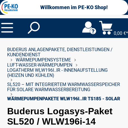
alt springen
Willkommen im PE-KO Shop!
0,00 €*
BUDERUS ANLAGENPAKETE, DIENSTLEISTUNGEN /
KUNDENDIENST
WÄRMEPUMPENSYSTEME
LUFT-WASSER-WÄRMEPUMPEN
LOGATHERM WLW196I..IR - INNENAUFSTELLUNG
(HEIZEN UND KÜHLEN)
SL520 – MIT INTEGRIERTEM WARMWASSERSPEICHER
FÜR SOLARE WARMWASSERBEREITUNG
WÄRMEPUMPENPAKETE WLW196I..IR TS185 - SOLAR
Buderus Logasys-Paket
SL520 / WLW196i-14