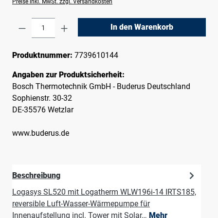
Preise inkl. MwSt. zzgl. Versandkosten
Produkt Anzahl: Gib den gewünschten Wert e
In den Warenkorb
Produktnummer:
7739610144
Angaben zur Produktsicherheit:
Bosch Thermotechnik GmbH - Buderus Deutschland
Sophienstr. 30-32
DE-35576 Wetzlar
www.buderus.de
Beschreibung
Logasys SL520 mit Logatherm WLW196i-14 IRTS185,
reversible Luft-Wasser-Wärmepumpe für
Innenaufstellung incl. Tower mit Solar…
Mehr