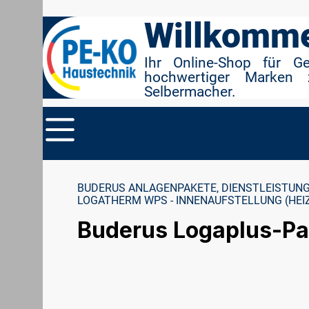
r Suche springen
Zur Hauptnavigation springen
Willkomme
Ihr Online-Shop für G
hochwertiger Marken 
Selbermacher.
BUDERUS ANLAGENPAKETE, DIENSTLEISTUNG
LOGATHERM WPS - INNENAUFSTELLUNG (HEI
Buderus Logaplus-Pak
Bildergalerie überspringen