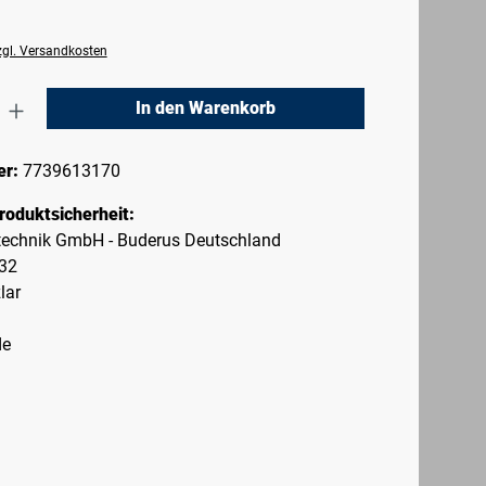
zzgl. Versandkosten
nzahl: Gib den gewünschten Wert ein oder 
In den Warenkorb
er:
7739613170
roduktsicherheit:
echnik GmbH - Buderus Deutschland
-32
lar
de