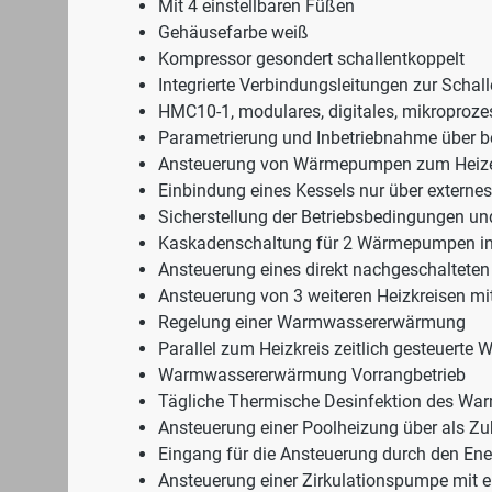
Mit 4 einstellbaren Füßen
Gehäusefarbe weiß
Kompressor gesondert schallentkoppelt
Integrierte Verbindungsleitungen zur Schal
HMC10-1, modulares, digitales, mikroproz
Parametrierung und Inbetriebnahme über be
Ansteuerung von Wärmepumpen zum Heizen un
Einbindung eines Kessels nur über extern
Sicherstellung der Betriebsbedingungen 
Kaskadenschaltung für 2 Wärmepumpen int
Ansteuerung eines direkt nachgeschalteten H
Ansteuerung von 3 weiteren Heizkreisen mi
Regelung einer Warmwassererwärmung
Parallel zum Heizkreis zeitlich gesteuer
Warmwassererwärmung Vorrangbetrieb
Tägliche Thermische Desinfektion des Wa
Ansteuerung einer Poolheizung über als Z
Eingang für die Ansteuerung durch den En
Ansteuerung einer Zirkulationspumpe mit 