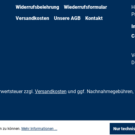
Widerrufsbelehrung
Wiederrufsformular
H
P
Versandkosten
Unsere AGB
Kontakt
I
C
V
D
hrwertsteuer zzgl.
Versandkosten
und ggf. Nachnahmegebühren, 
Nur techni
en zu können.
Mehr Informationen ...