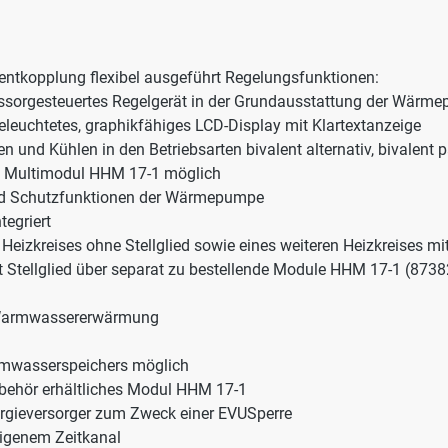
lentkopplung flexibel ausgeführt Regelungsfunktionen:
essorgesteuertes Regelgerät in der Grundausstattung der Wärm
leuchtetes, graphikfähiges LCD-Display mit Klartextanzeige
d Kühlen in den Betriebsarten bivalent alternativ, bivalent p
es Multimodul HHM 17-1 möglich
und Schutzfunktionen der Wärmepumpe
egriert
eizkreises ohne Stellglied sowie eines weiteren Heizkreises mit
t Stellglied über separat zu bestellende Module HHM 17-1 (873
te Warmwassererwärmung
rmwasserspeichers möglich
ubehör erhältliches Modul HHM 17-1
ergieversorger zum Zweck einer EVUSperre
eigenem Zeitkanal