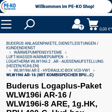
alt springen
Willkommen im PE-KO Shop!
0,00 €*
BUDERUS ANLAGENPAKETE, DIENSTLEISTUNGEN /
KUNDENDIENST
WÄRMEPUMPENSYSTEME
LUFT-WASSER-WÄRMEPUMPEN
LOGATHERM WLW196I.2 ..AR - AUSSENAUFSTELLUNG (
HEIZEN/KÜHLEN)
WLW196I AR E - HYDRAULIC-BOX VC0-VW1
WLW196I AR-16 (MIT KOMBISPEICHER BPU…C)
Buderus Logaplus-Paket
WLW196i AR-16 /
WLW196i-8 ARE, 1g.HK,