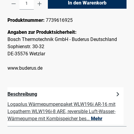
Produkt Anzahl: Gib den gewünschten Wert e
In den Warenkorb
Produktnummer:
7739616925
Angaben zur Produktsicherheit:
Bosch Thermotechnik GmbH - Buderus Deutschland
Sophienstr. 30-32
DE-35576 Wetzlar
www.buderus.de
Beschreibung
Logaplus Wärmepumpenpaket WLW196i AR-16 mit
Logatherm WLW196i-8 ARE, reversible Luft-Wasser-
Wärmepumpe mit Kombispeicher bes…
Mehr