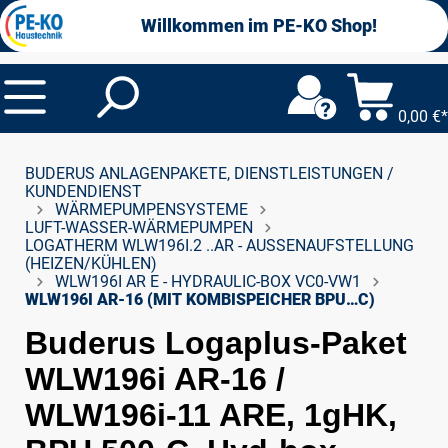
alt springen
Willkommen im PE-KO Shop!
0,00 €*
BUDERUS ANLAGENPAKETE, DIENSTLEISTUNGEN /
KUNDENDIENST
WÄRMEPUMPENSYSTEME
LUFT-WASSER-WÄRMEPUMPEN
LOGATHERM WLW196I.2 ..AR - AUSSENAUFSTELLUNG (
HEIZEN/KÜHLEN)
WLW196I AR E - HYDRAULIC-BOX VC0-VW1
WLW196I AR-16 (MIT KOMBISPEICHER BPU…C)
Buderus Logaplus-Paket
WLW196i AR-16 /
WLW196i-11 ARE, 1gHK,