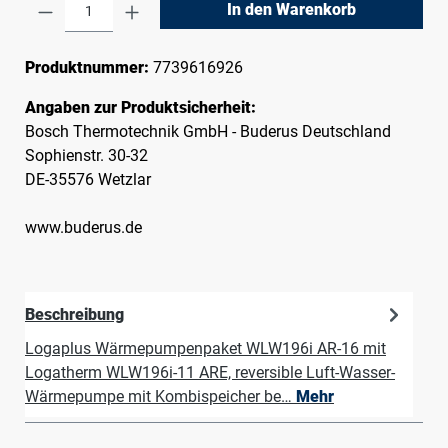
Produkt Anzahl: Gib den gewünschten Wert e
In den Warenkorb
Produktnummer:
7739616926
Angaben zur Produktsicherheit:
Bosch Thermotechnik GmbH - Buderus Deutschland
Sophienstr. 30-32
DE-35576 Wetzlar
www.buderus.de
Beschreibung
Logaplus Wärmepumpenpaket WLW196i AR-16 mit
Logatherm WLW196i-11 ARE, reversible Luft-Wasser-
Wärmepumpe mit Kombispeicher be…
Mehr