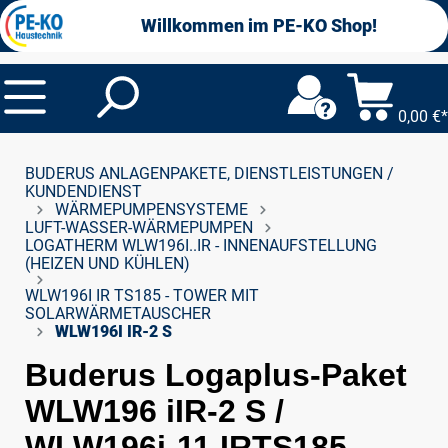
alt springen
Willkommen im PE-KO Shop!
0,00 €*
BUDERUS ANLAGENPAKETE, DIENSTLEISTUNGEN /
KUNDENDIENST
WÄRMEPUMPENSYSTEME
LUFT-WASSER-WÄRMEPUMPEN
LOGATHERM WLW196I..IR - INNENAUFSTELLUNG
(HEIZEN UND KÜHLEN)
WLW196I IR TS185 - TOWER MIT
SOLARWÄRMETAUSCHER
WLW196I IR-2 S
Buderus Logaplus-Paket
WLW196 iIR-2 S /
WLW196i-11 IRTS185,