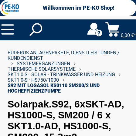
alt springen
Willkommen im PE-KO Shop!
0,00 €*
BUDERUS ANLAGENPAKETE, DIENSTLEISTUNGEN /
KUNDENDIENST
SYSTEMERGÄNZUNGEN
THERMISCHE SOLARSYSTEME
SKT1.0-S - SOLAR · TRINKWASSER UND HEIZUNG
SKT1.0-S · HS750/1000
S92 MIT LOGASOL KS0110 SM200/2 UND
HOCHEFFIZIENZPUMPE
Solarpak.S92, 6xSKT-AD,
HS1000-S, SM200 / 6 x
SKT1.0-AD, HS1000-S,