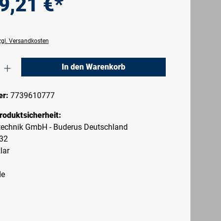
9,21 €*
zzgl. Versandkosten
nzahl: Gib den gewünschten Wert ein oder 
In den Warenkorb
er:
7739610777
roduktsicherheit:
echnik GmbH - Buderus Deutschland
-32
lar
de