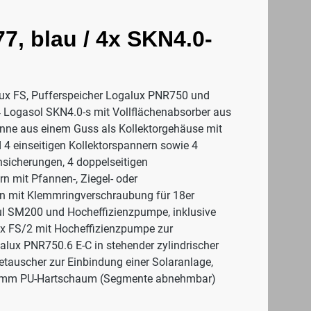
, blau / 4x SKN4.0-
ux FS, Pufferspeicher Logalux PNR750 und
4 Logasol SKN4.0-s mit Vollflächenabsorber aus
anne aus einem Guss als Kollektorgehäuse mit
 4 einseitigen Kollektorspannern sowie 4
hsicherungen, 4 doppelseitigen
n mit Pfannen-, Ziegel- oder
en mit Klemmringverschraubung für 18er
dul SM200 und Hocheffizienzpumpe, inklusive
ux FS/2 mit Hocheffizienzpumpe zur
lux PNR750.6 E-C in stehender zylindrischer
tauscher zur Einbindung einer Solaranlage,
 80 mm PU-Hartschaum (Segmente abnehmbar)