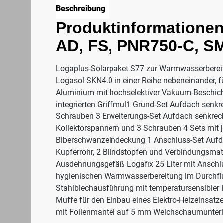
Beschreibung
Produktinformationen
AD, FS, PNR750-C, S
Logaplus-Solarpaket S77 zur Warmwasserbereit
Logasol SKN4.0 in einer Reihe nebeneinander, 
Aluminium mit hochselektiver Vakuum-Beschicht
integrierten Griffmul1 Grund-Set Aufdach senkr
Schrauben 3 Erweiterungs-Set Aufdach senkrecht
Kollektorspannern und 3 Schrauben 4 Sets mit j
Biberschwanzeindeckung 1 Anschluss-Set Aufda
Kupferrohr, 2 Blindstopfen und Verbindungsmat
Ausdehnungsgefäß Logafix 25 Liter mit Anschlu
hygienischen Warmwasserbereitung im Durchflus
Stahlblechausführung mit temperatursensibler
Muffe für den Einbau eines Elektro-Heizeins
mit Folienmantel auf 5 mm Weichschaumunterl