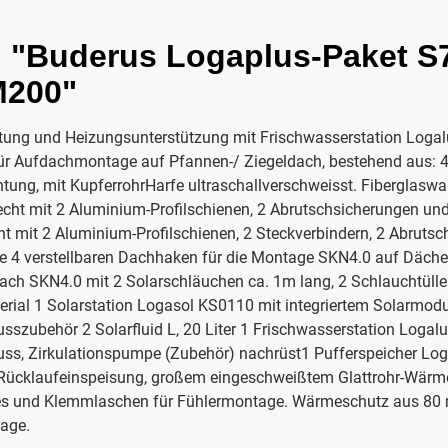
 "Buderus Logaplus-Paket S77
M200"
ung und Heizungsunterstützung mit Frischwasserstation Logal
für Aufdachmontage auf Pfannen-/ Ziegeldach, bestehend aus: 
ung, mit KupferrohrHarfe ultraschallverschweisst. Fiberglasw
echt mit 2 Aluminium-Profilschienen, 2 Abrutschsicherungen und
 mit 2 Aluminium-Profilschienen, 2 Steckverbindern, 2 Abrutsc
e 4 verstellbaren Dachhaken für die Montage SKN4.0 auf Dächer
ch SKN4.0 mit 2 Solarschläuchen ca. 1m lang, 2 Schlauchtüll
erial 1 Solarstation Logasol KS0110 mit integriertem Solarmo
sszubehör 2 Solarfluid L, 20 Liter 1 Frischwasserstation Logal
s, Zirkulationspumpe (Zubehör) nachrüst1 Pufferspeicher Loga
 Rücklaufeinspeisung, großem eingeschweißtem Glattrohr-Wärme
atzes und Klemmlaschen für Fühlermontage. Wärmeschutz aus
age.