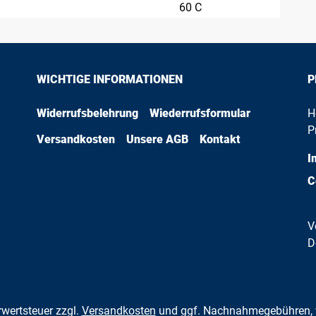
60 C
WICHTIGE INFORMATIONEN
P
Widerrufsbelehrung
Wiederrufsformular
H
P
Versandkosten
Unsere AGB
Kontakt
I
C
V
D
hrwertsteuer zzgl.
Versandkosten
und ggf. Nachnahmegebühren, 