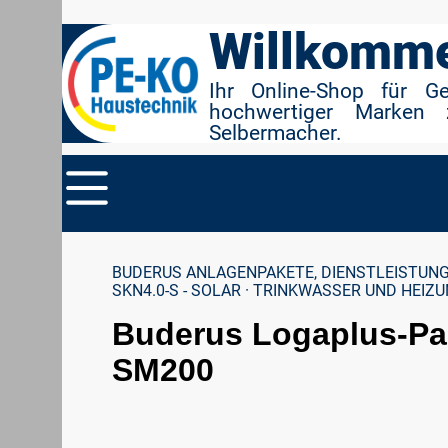
r Suche springen
Zur Hauptnavigation springen
Willkomme
Ihr Online-Shop für G
hochwertiger Marken 
Selbermacher.
BUDERUS ANLAGENPAKETE, DIENSTLEISTUNG
SKN4.0-S - SOLAR · TRINKWASSER UND HEIZ
Buderus Logaplus-Pak
SM200
Bildergalerie überspringen