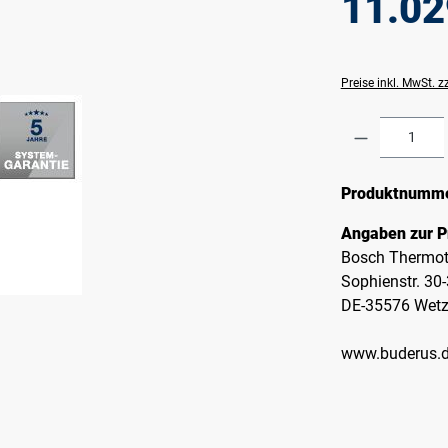
11.02
Preise inkl. MwSt. 
Produkt A
Produktnumm
Angaben zur P
Bosch Thermot
Sophienstr. 30
DE-35576 Wetz
www.buderus.