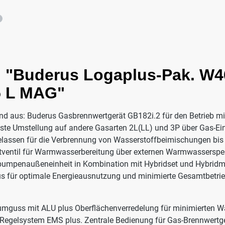
 "Buderus Logaplus-Pak. W4
5 L MAG"
aus: Buderus Gasbrennwertgerät GB182i.2 für den Betrieb mit 
chste Umstellung auf andere Gasarten 2L(LL) und 3P über Gas-Ei
ugelassen für die Verbrennung von Wasserstoffbeimischungen b
ventil für Warmwasserbereitung über externen Warmwasserspeic
mpenaußeneinheit in Kombination mit Hybridset und Hybridm
s für optimale Energieausnutzung und minimierte Gesamtbetri
umguss mit ALU plus Oberflächenverredelung für minimierten 
egelsystem EMS plus. Zentrale Bedienung für Gas-Brennwertger