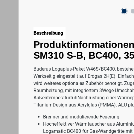
Beschreibung
Produktinformationen
SM310 S-B, BC400, 3
Buderus Logaplus-Paket W46S/BC400, bestehend 
Werkseitig eingestellt auf Erdgas 2H(E). Einfa
wird weiteres optionales Zubehör benötigt. Z
Raumheizung, mit integriertem 3Wege-Umschalt
AußentemperaturfühNachrüstung einer Wärmepu
TitaniumDesign aus Acrylglas (PMMA). ALU plu
Brenner und modulierende Feuerung
Hocheffektiver Wärmtauscher aus Alumini
Logamatic BC400 für Gas-Wandgeräte mit R