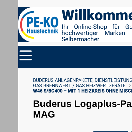
r Suche springen
Zur Hauptnavigation springen
Willkomme
Ihr Online-Shop für G
hochwertiger Marken 
Selbermacher.
BUDERUS ANLAGENPAKETE, DIENSTLEISTUNG
GAS-BRENNWERT- / GAS-HEIZWERTGERÄTE
W46 S/BC400 – MIT 1 HEIZKREIS OHNE MI
Buderus Logaplus-Pak
MAG