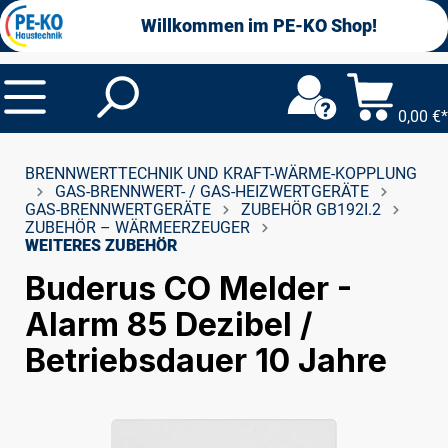
alt springen
Willkommen im PE-KO Shop!
0,00 €*
BRENNWERTTECHNIK UND KRAFT-WÄRME-KOPPLUNG
GAS-BRENNWERT- / GAS-HEIZWERTGERÄTE
GAS-BRENNWERTGERÄTE
ZUBEHÖR GB192I.2
ZUBEHÖR – WÄRMEERZEUGER
WEITERES ZUBEHÖR
Buderus CO Melder -
Alarm 85 Dezibel /
Betriebsdauer 10 Jahre
Bildergalerie überspringen