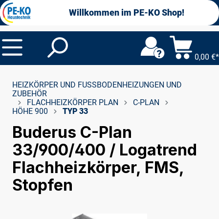
alt springen
Willkommen im PE-KO Shop!
0,00 €*
HEIZKÖRPER UND FUSSBODENHEIZUNGEN UND Z
UBEHÖR
FLACHHEIZKÖRPER PLAN
C-PLAN
HÖHE 900
TYP 33
Buderus C-Plan
33/900/400 / Logatrend
Flachheizkörper, FMS,
Stopfen
Bildergalerie überspringen