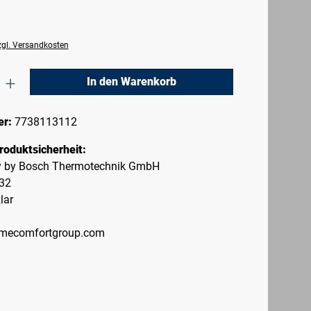
zzgl. Versandkosten
nzahl: Gib den gewünschten Wert ein oder 
In den Warenkorb
er:
7738113112
roduktsicherheit:
ty by Bosch Thermotechnik GmbH
-32
lar
mecomfortgroup.com