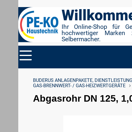
r Suche springen
Zur Hauptnavigation springen
Willkomme
Ihr Online-Shop für G
hochwertiger Marken 
Selbermacher.
BUDERUS ANLAGENPAKETE, DIENSTLEISTUNG
GAS-BRENNWERT- / GAS-HEIZWERTGERÄTE
Abgasrohr DN 125, 1
Bildergalerie überspringen