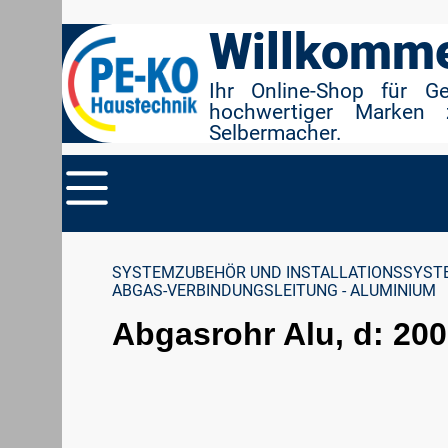
r Suche springen
Zur Hauptnavigation springen
Willkomme
Ihr Online-Shop für G
hochwertiger Marken 
Selbermacher.
SYSTEMZUBEHÖR UND INSTALLATIONSSYST
ABGAS-VERBINDUNGSLEITUNG - ALUMINIUM
Abgasrohr Alu, d: 20
Bildergalerie überspringen