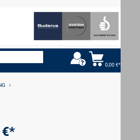
0,00 €*
NG
 €*