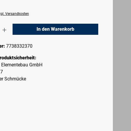
zzgl. Versandkosten
nzahl: Gib den gewünschten Wert ein oder 
In den Warenkorb
er:
7738332370
roduktsicherheit:
r Elementebau GmbH
 7
er Schmücke