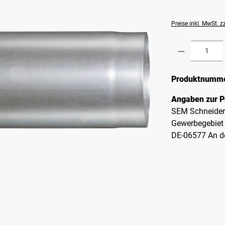
Preise inkl. MwSt. 
Produkt A
Produktnumm
Angaben zur P
SEM Schneide
Gewerbegebiet
DE-06577 An d