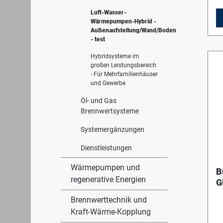
Fl
ei
Luft-Wasser-
Ei
Wärmepumpen-Hybrid -
Ga
Außenaufstellung/Wand/Boden
Ei
- test
Fl
op
Hybridsysteme im
Zu
großen Leistungsbereich
vo
- Für Mehrfamilienhäuser
bi
und Gewerbe
31
Öl- und Gas
W
Ko
Brennwertsysteme
Hy
in
Systemergänzungen
Ac
Be
Dienstleistungen
fü
Re
Wärmepumpen und
B
Be
regenerative Energien
G
Br
He
E
Brennwerttechnik und
Fr
s
Hi
Kraft-Wärme-Kopplung
Vo