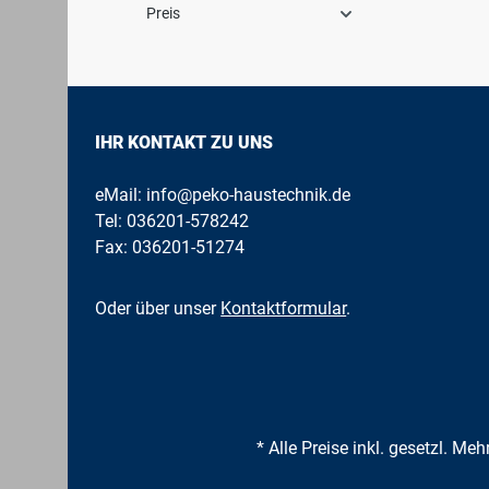
mi
ge
Preis
Vo
Mi
Me
Ho
bi
U
Ho
di
Al
Be
Ob
an
IHR KONTAKT ZU UNS
m
Ge
mi
He
(
Pu
eMail:
info@peko-haustechnik.de
be
ko
Tel:
036201-578242
An
le
E
Fax: 036201-51274
be
W
We
Au
um
An
Oder über unser
Kontaktformular
.
Zi
He
hy
Sp
3-
An
Na
* Alle Preise inkl. gesetzl. Me
Ex
Te