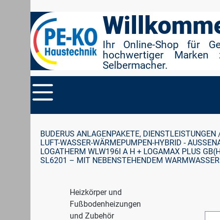
r Suche springen
Zur Hauptnavigation springen
Willkomme
Ihr Online-Shop für G
hochwertiger Marken 
Selbermacher.
BUDERUS ANLAGENPAKETE, DIENSTLEISTUNGEN 
LUFT-WASSER-WÄRMEPUMPEN-HYBRID - AUSSENA
LOGATHERM WLW196I A H + LOGAMAX PLUS GB(H
SL6201 – MIT NEBENSTEHENDEM WARMWASSERS
Heizkörper und
Fußbodenheizungen
und Zubehör