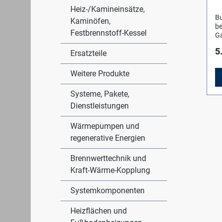
Sy
Heiz-/Kamineinsätze,
in
Bu
Kaminöfen,
B
be
he
Festbrennstoff-Kessel
Ga
F
ge
(Z
5
Ersatzteile
Er
F
Fl
op
ei
Weitere Produkte
Te
Ei
Te
Ga
We
Systeme, Pakete,
Ei
Vo
Dienstleistungen
Fl
Ab
op
zu
Zu
Wärmepumpen und
G
vo
regenerative Energien
15
bi
AL
31
E
Brennwerttechnik und
W
mi
Ko
Kraft-Wärme-Kopplung
Vo
Hy
Me
in
Systemkomponenten
bi
Ac
Ho
Be
Al
Heizflächen und
fü
Ob