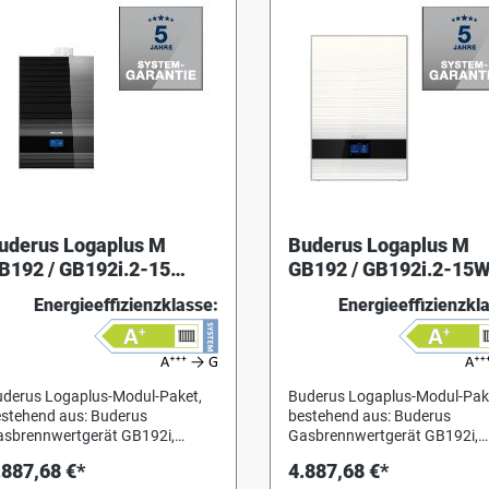
uderus Logaplus M
Buderus Logaplus M
B192 / GB192i.2-15
GB192 / GB192i.2-15
G:E/LL,HKA
EG:E/LL,HKA1",RC220
Energieeffizienzklasse:
Energieeffizienzkl
",RC220,Gashahn
shahn
derus Logaplus-Modul-Paket,
Buderus Logaplus-Modul-Pak
stehend aus: Buderus
bestehend aus: Buderus
sbrennwertgerät GB192i,
Gasbrennwertgerät GB192i,
eignet für den Betrieb mit
geeignet für den Betrieb mit
.887,68 €*
4.887,68 €*
dgas 2H(E), 2L (LL) und
Erdgas 2H(E), 2L (LL) und