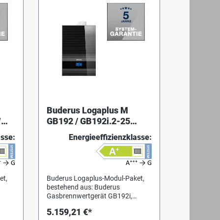
Buderus Logaplus M
W
GB192 / GB192i.2-25
,Ga
EG:E/LL,HKA
asse:
Energieeffizienzklasse:
1",RC220,Gashahn
et,
Buderus Logaplus-Modul-Paket,
bestehend aus: Buderus
Gasbrennwertgerät GB192i,
geeignet für den Betrieb mit
5.159,21 €*
Erdgas 2H(E), 2L (LL) und