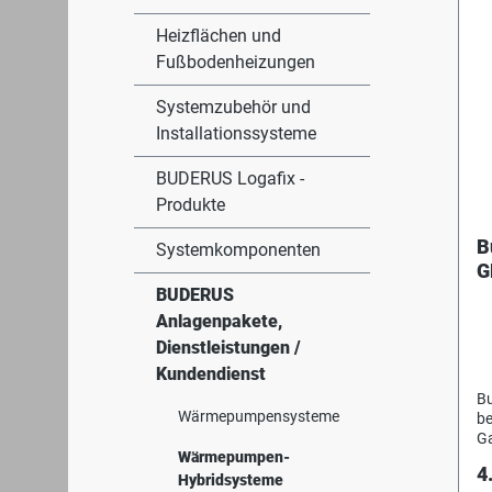
Heizflächen und
Fußbodenheizungen
Systemzubehör und
Installationssysteme
BUDERUS Logafix -
Produkte
B
Systemkomponenten
G
E
BUDERUS
1
Anlagenpakete,
Dienstleistungen /
Kundendienst
Bu
Wärmepumpensysteme
be
Ga
Wärmepumpen-
ge
4
Er
Hybridsysteme