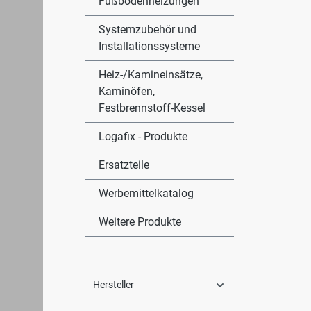
Fußbodenheizungen
Re
m
Be
mi
Br
Systemzubehör und
(
He
be
Installationssysteme
Fr
An
Hi
E
Heiz-/Kamineinsätze,
Vo
W
Sy
Kaminöfen,
Au
in
An
Festbrennstoff-Kessel
B
Zi
he
He
Logafix - Produkte
F
hy
(Z
Sp
F
Ersatzteile
3-
op
An
Te
Werbemittelkatalog
Na
Te
Ex
We
Te
Weitere Produkte
Vo
Fu
Ab
W
zu
A
G
St
15
F
Hersteller
AL
B
E
s