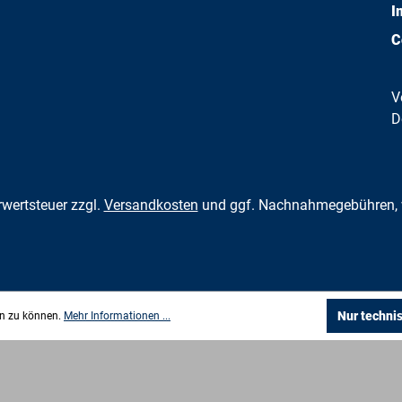
I
C
V
D
hrwertsteuer zzgl.
Versandkosten
und ggf. Nachnahmegebühren, 
Nur techni
en zu können.
Mehr Informationen ...