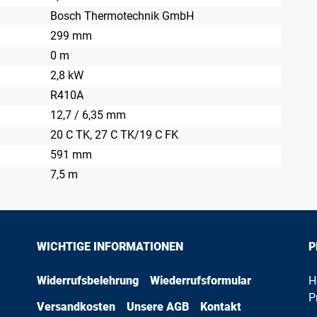
Bosch Thermotechnik GmbH
299 mm
0 m
2,8 kW
R410A
12,7 / 6,35 mm
20 C TK
, 27 C TK/19 C FK
591 mm
7,5 m
WICHTIGE INFORMATIONEN
P
Widerrufsbelehrung
Wiederrufsformular
H
P
Versandkosten
Unsere AGB
Kontakt