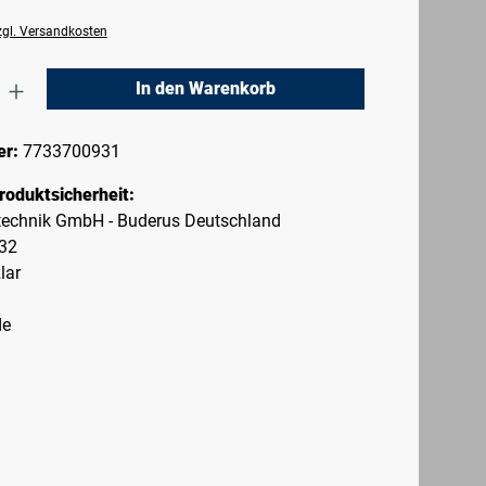
zzgl. Versandkosten
nzahl: Gib den gewünschten Wert ein oder 
In den Warenkorb
er:
7733700931
roduktsicherheit:
echnik GmbH - Buderus Deutschland
-32
lar
de