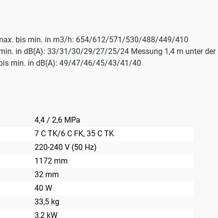
max. bis min. in m3/h: 654/612/571/530/488/449/410
min. in dB(A): 33/31/30/29/27/25/24 Messung 1,4 m unter der 
 bis min. in dB(A): 49/47/46/45/43/41/40
4,4 / 2,6 MPa
7 C TK/6 C FK
, 35 C TK
220-240 V (50 Hz)
1172 mm
32 mm
40 W
33,5 kg
3,2 kW