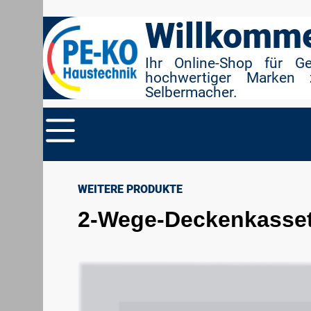
r Suche springen
Zur Hauptnavigation springen
Willkomme
Ihr Online-Shop für G
hochwertiger Marken 
Selbermacher.
WEITERE PRODUKTE
2-Wege-Deckenkassett
Bildergalerie überspringen