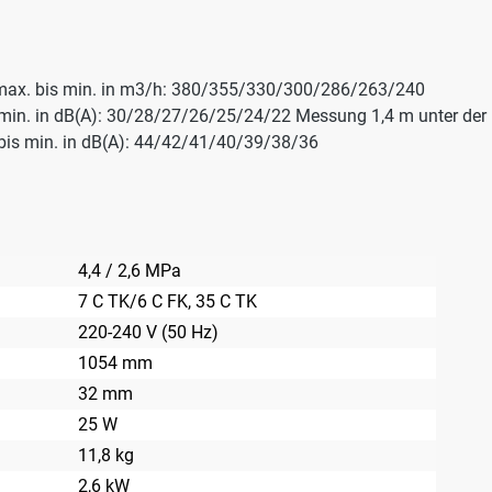
max. bis min. in m3/h: 380/355/330/300/286/263/240
min. in dB(A): 30/28/27/26/25/24/22 Messung 1,4 m unter der 
 bis min. in dB(A): 44/42/41/40/39/38/36
4,4 / 2,6 MPa
7 C TK/6 C FK
, 35 C TK
220-240 V (50 Hz)
1054 mm
32 mm
25 W
11,8 kg
2,6 kW