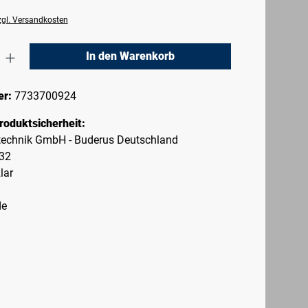
zzgl. Versandkosten
nzahl: Gib den gewünschten Wert ein oder 
In den Warenkorb
er:
7733700924
roduktsicherheit:
echnik GmbH - Buderus Deutschland
-32
lar
de