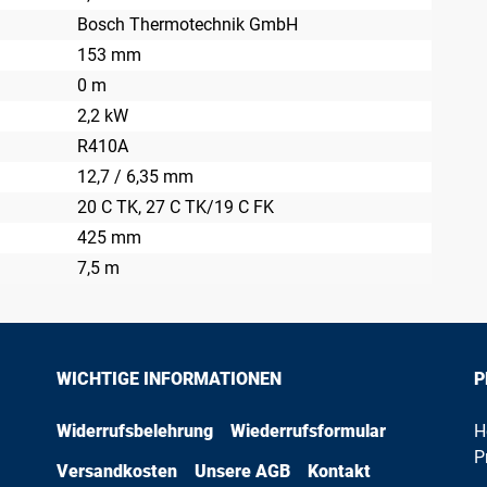
Bosch Thermotechnik GmbH
153 mm
0 m
2,2 kW
R410A
12,7 / 6,35 mm
20 C TK
, 27 C TK/19 C FK
425 mm
7,5 m
WICHTIGE INFORMATIONEN
P
Widerrufsbelehrung
Wiederrufsformular
H
P
Versandkosten
Unsere AGB
Kontakt