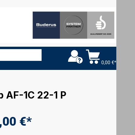
0,00 €*
p AF-1C 22-1 P
,00 €*