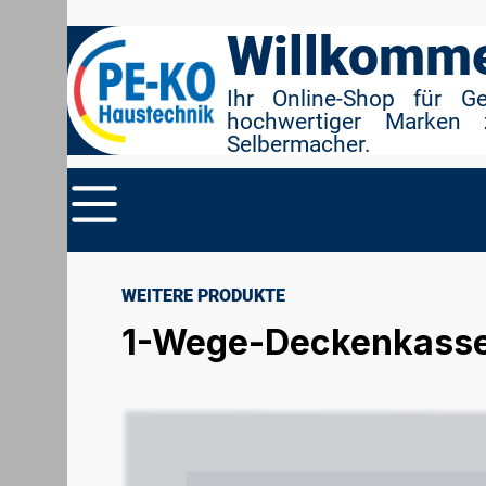
r Suche springen
Zur Hauptnavigation springen
Willkomme
Ihr Online-Shop für G
hochwertiger Marken 
Selbermacher.
WEITERE PRODUKTE
1-Wege-Deckenkassett
Bildergalerie überspringen