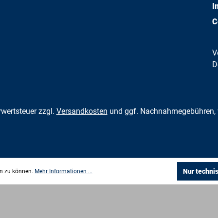
I
C
V
D
hrwertsteuer zzgl.
Versandkosten
und ggf. Nachnahmegebühren, 
Nur techni
en zu können.
Mehr Informationen ...